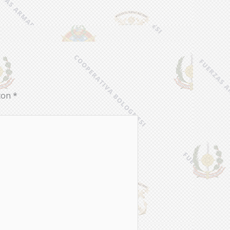
 con
*