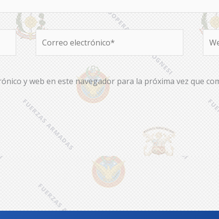
Correo
We
electrónico*
rónico y web en este navegador para la próxima vez que co