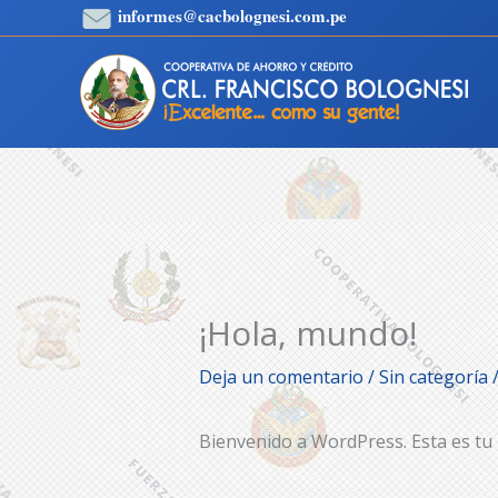
Ir
informes@cacbolognesi.com.pe
al
contenido
¡Hola, mundo!
Deja un comentario
/
Sin categoría
/
Bienvenido a WordPress. Esta es tu p