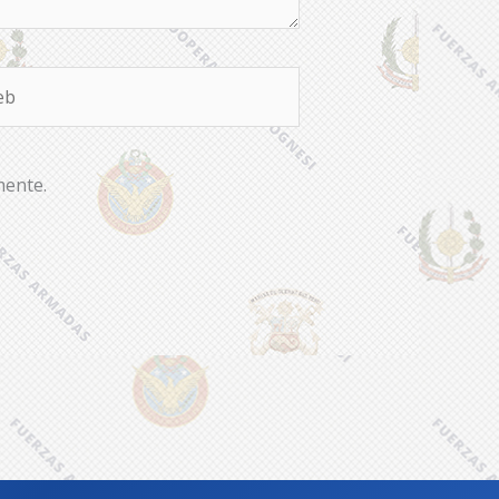
b
mente.