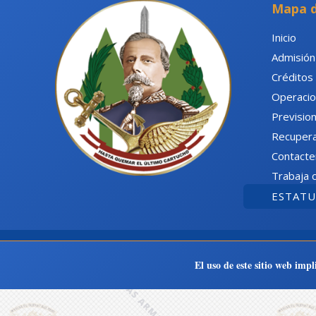
Mapa d
Inicio
Admisión
Créditos
Operaci
Prevision
Recupera
Contacte
Trabaja 
ESTAT
El uso de este sitio web imp