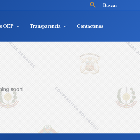
Buscar
Buscar
es OEP
Transparencia
Contactenos
hing soon!