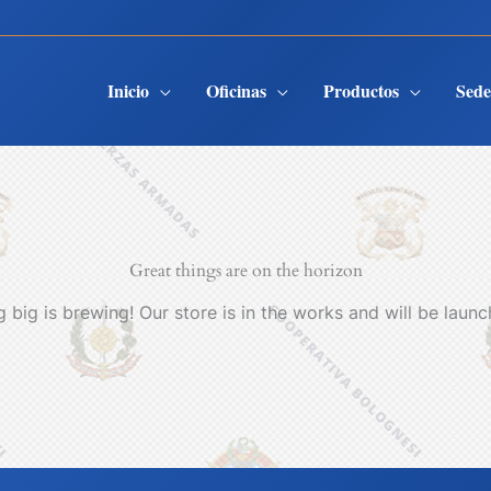
Inicio
Oficinas
Productos
Sed
Great things are on the horizon
 big is brewing! Our store is in the works and will be launc