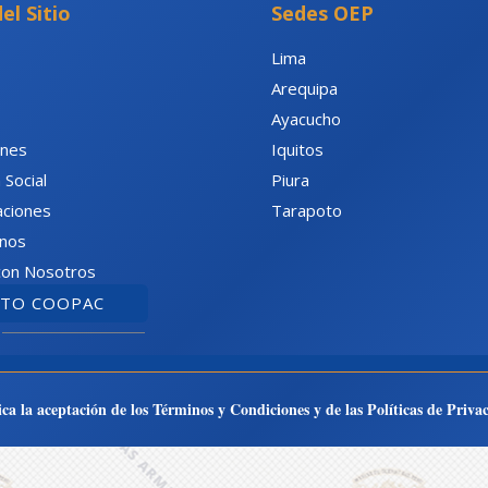
el Sitio
Sedes OEP
Lima
Arequipa
Ayacucho
ones
Iquitos
 Social
Piura
ciones
Tarapoto
nos
con Nosotros
UTO COOPAC
lica la aceptación de los Términos y Condiciones y de las Políticas de Priv